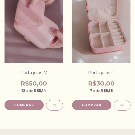
Porta joias M
Porta joias P
R$50,00
R$30,00
12
x de
R$5,14
7
x de
R$5,18