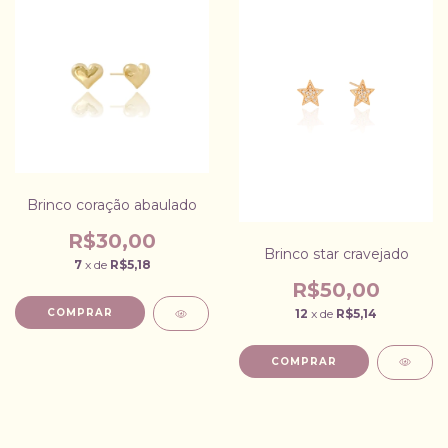
Brinco coração abaulado
R$30,00
Brinco star cravejado
7
x de
R$5,18
R$50,00
12
x de
R$5,14