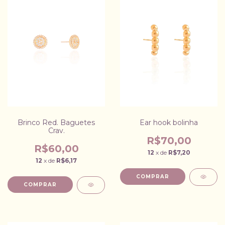
Brinco Red. Baguetes
Ear hook bolinha
Crav.
R$70,00
R$60,00
12
x de
R$7,20
12
x de
R$6,17