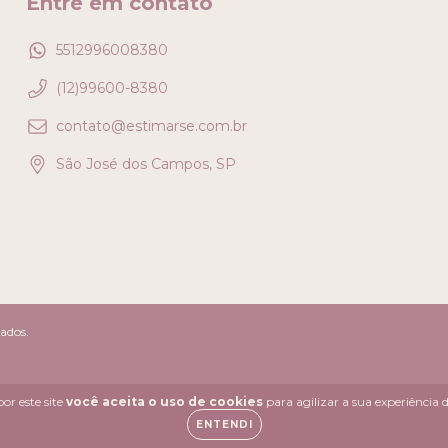
Entre em contato
5512996008380
(12)99600-8380
contato@estimarse.com.br
São José dos Campos, SP
vados.
or este site
você aceita o uso de cookies
para agilizar a sua experiência
ENTENDI