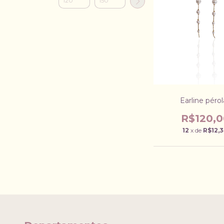
Earline pérol
R$120,0
12
x de
R$12,