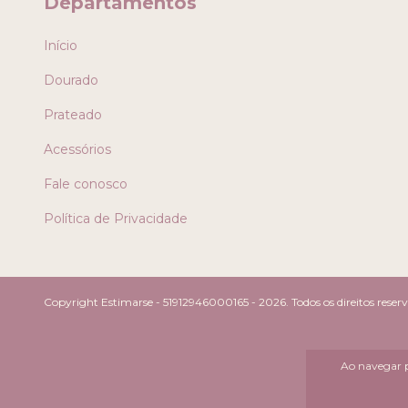
Departamentos
Início
Dourado
Prateado
Acessórios
Fale conosco
Política de Privacidade
Copyright Estimarse - 51912946000165 - 2026. Todos os direitos reser
Ao navegar p