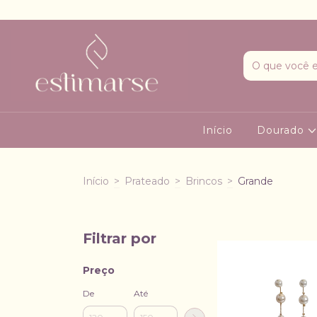
Início
Dourado
Início
>
Prateado
>
Brincos
>
Grande
Filtrar por
Preço
De
Até