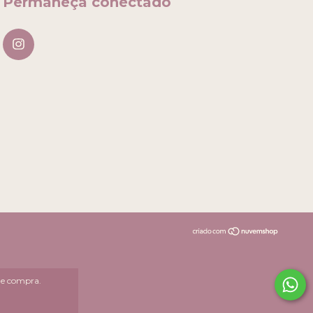
Permaneça conectado
 de compra.