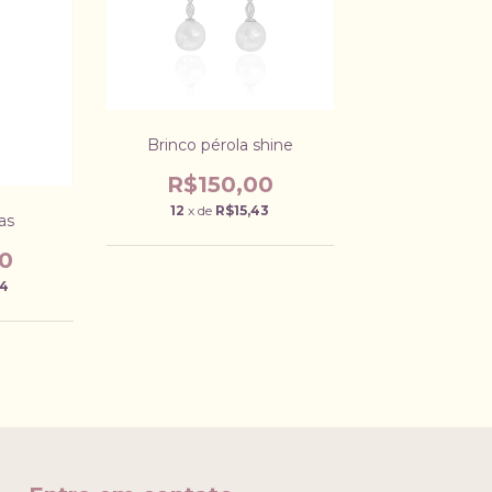
Brinco pérola shine
R$150,00
12
x de
R$15,43
as
0
34