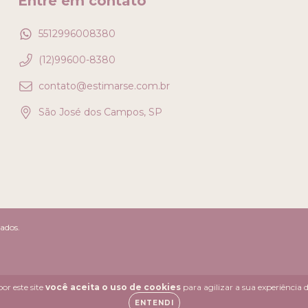
Entre em contato
5512996008380
(12)99600-8380
contato@estimarse.com.br
São José dos Campos, SP
vados.
or este site
você aceita o uso de cookies
para agilizar a sua experiência
ENTENDI