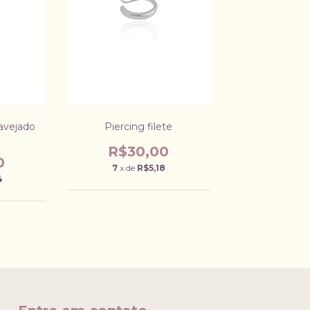
avejado
Piercing filete
R$30,00
0
7
x de
R$5,18
4