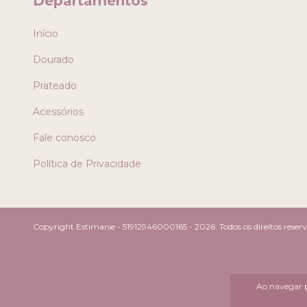
Departamentos
Início
Dourado
Prateado
Acessórios
Fale conosco
Política de Privacidade
Copyright Estimarse - 51912946000165 - 2026. Todos os direitos reser
Ao navegar p