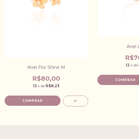
Anel 
R$7
12
x de
Anel Flor Shine M
R$80,00
12
x de
R$8,23