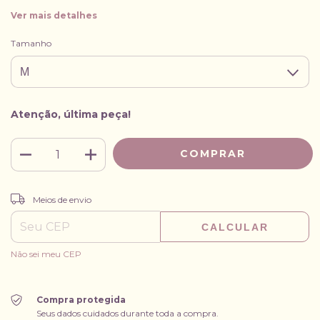
Ver mais detalhes
Tamanho
Atenção, última peça!
ALTERAR CEP
Entregas para o CEP:
Meios de envio
CALCULAR
Não sei meu CEP
Compra protegida
Seus dados cuidados durante toda a compra.