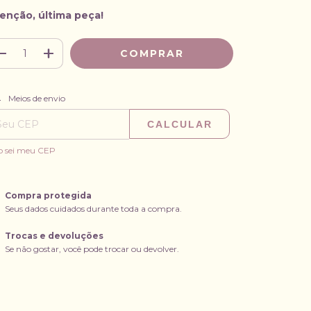
enção, última peça!
ALTERAR CEP
regas para o CEP:
Meios de envio
CALCULAR
o sei meu CEP
Compra protegida
Seus dados cuidados durante toda a compra.
Trocas e devoluções
Se não gostar, você pode trocar ou devolver.