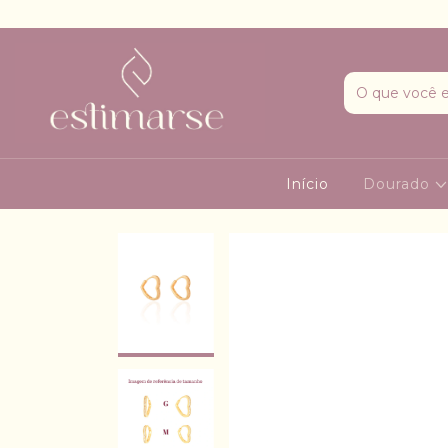
Início
Dourado