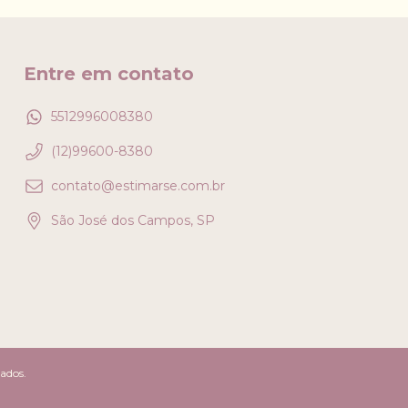
Entre em contato
5512996008380
(12)99600-8380
contato@estimarse.com.br
São José dos Campos, SP
vados.