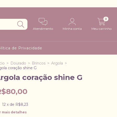
0
Atendimento
Minha conta
Meu carrinho
lítica de Privacidade
cio
>
Dourado
>
Brincos
>
Argola
>
gola coração shine G
rgola coração shine G
R$80,00
12
x de
R$8,23
r mais detalhes