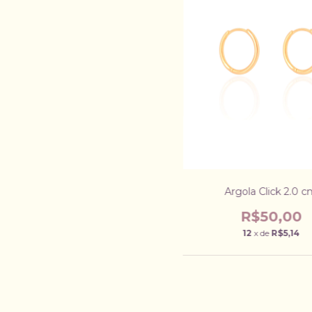
Argola Click 2.0 
R$50,00
12
x de
R$5,14