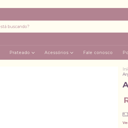
Prateado
Acessórios
Fale conosco
Po
Iní
Ar
A
Ve