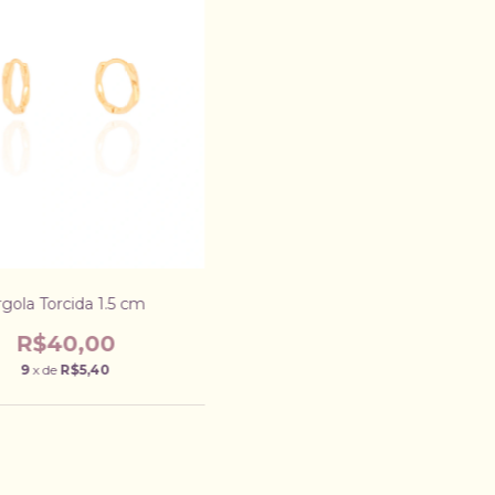
rgola Torcida 1.5 cm
R$40,00
9
x de
R$5,40