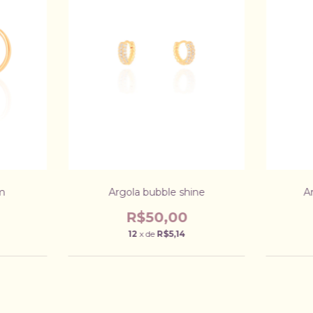
cm
Argola bubble shine
A
R$50,00
12
x de
R$5,14