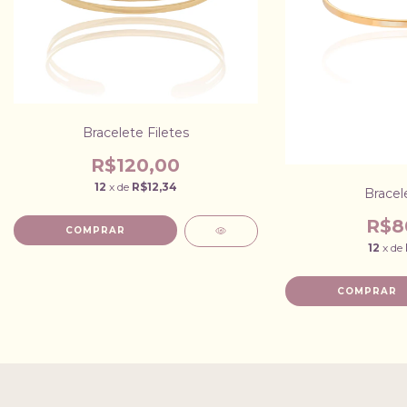
Bracelete Filetes
R$120,00
12
x de
R$12,34
Bracele
R$8
12
x de