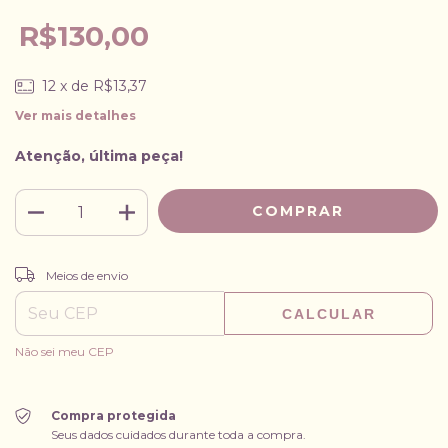
R$130,00
12
x de
R$13,37
Ver mais detalhes
Atenção, última peça!
ALTERAR CEP
Entregas para o CEP:
Meios de envio
CALCULAR
Não sei meu CEP
Compra protegida
Seus dados cuidados durante toda a compra.