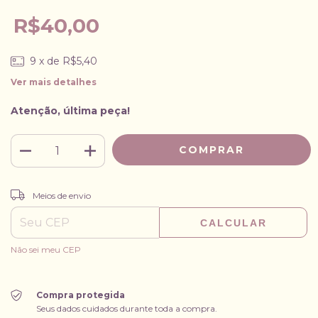
R$40,00
9
x de
R$5,40
Ver mais detalhes
Atenção, última peça!
ALTERAR CEP
Entregas para o CEP:
Meios de envio
CALCULAR
Não sei meu CEP
Compra protegida
Seus dados cuidados durante toda a compra.