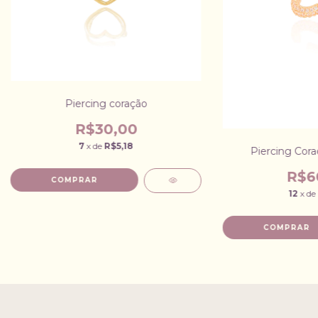
Piercing coração
R$30,00
7
x de
R$5,18
Piercing Cora
R$6
12
x de